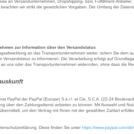
eise an Versandunternehmen, Dropshipping- bzw. Fulfillment-Anbieter, Z
len beachten wir strikt die gesetzlichen Vorgaben. Der Umfang der Date
ehmen zur Information über den Versandstatus
agsabwicklung an das Transportunternehmen weiter, sofern Sie dem au
Versandstatus zu informieren. Die Verarbeitung erfolgt auf Grundlage de
ung an uns oder das Transportunternehmen widerrufen, ohne dass die Re
sauskunft
t PayPal der PayPal (Europe) S.à.r.l. et Cie, S.C.A. (22-24 Boulevar
ung über den Zahlungsdienst anbieten zu können. Mit Auswahl und Nut
ermittelt, um den Vertrag mit Ihnen mit der gewählten Zahlart erfülle
tenschutzerklärung. Diese finden Sie unter
https://www.paypal.com/de/