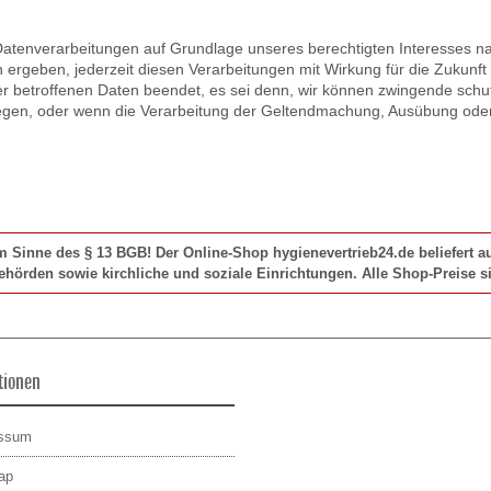
tenverarbeitungen auf Grundlage unseres berechtigten Interesses nach
n ergeben, jederzeit diesen Verarbeitungen mit Wirkung für die Zukunft
er betroffenen Daten beendet, es sei denn, wir können zwingende schu
iegen, oder wenn die Verarbeitung der Geltendmachung, Ausübung ode
im Sinne des § 13 BGB! Der Online-Shop hygienevertrieb24.de beliefert
Behörden sowie kirchliche und soziale Einrichtungen. Alle Shop-Preise si
tionen
essum
ap