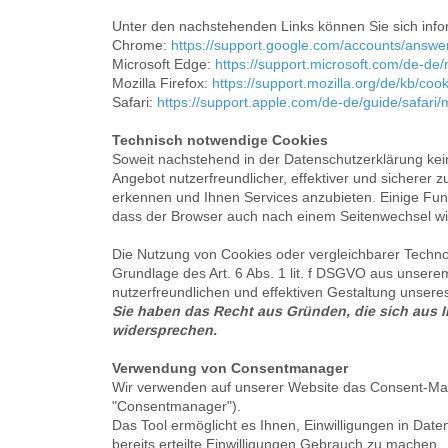
Unter den nachstehenden Links können Sie sich infor
Chrome:
https://support.google.com/accounts/answ
Microsoft Edge:
https://support.microsoft.com/de-d
Mozilla Firefox:
https://support.mozilla.org/de/kb/co
Safari:
https://support.apple.com/de-de/guide/safar
Technisch notwendige Cookies
Soweit nachstehend in der Datenschutzerklärung ke
Angebot nutzerfreundlicher, effektiver und sichere
erkennen und Ihnen Services anzubieten. Einige Funk
dass der Browser auch nach einem Seitenwechsel wi
Die Nutzung von Cookies oder vergleichbarer Techno
Grundlage des Art. 6 Abs. 1 lit. f DSGVO aus unsere
nutzerfreundlichen und effektiven Gestaltung unsere
Sie haben das Recht aus Gründen, die sich aus I
widersprechen.
Verwendung von Consentmanager
Wir verwenden auf unserer Website das Consent-M
"Consentmanager").
Das Tool ermöglicht es Ihnen, Einwilligungen in Dat
bereits erteilte Einwilligungen Gebrauch zu machen.