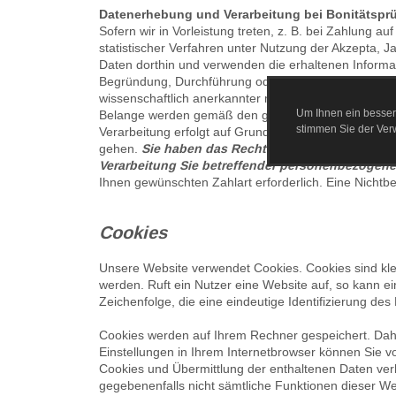
Datenerhebung und Verarbeitung bei Bonitätspr
Sofern wir in Vorleistung treten, z. B. bei Zahlung a
statistischer Verfahren unter Nutzung der
Akzepta, Ja
Daten dorthin und verwenden die erhaltenen Informat
Begründung, Durchführung oder Beendigung des Vertr
wissenschaftlich anerkannter mathematisch-statisti
Um Ihnen ein besser
Belange werden gemäß den gesetzlichen Bestimmunge
stimmen Sie der Ve
Verarbeitung erfolgt auf Grundlage des Art. 6 Abs. 
gehen.
Sie haben das Recht aus Gründen, die sich
Verarbeitung Sie betreffender personenbezogene
Ihnen gewünschten Zahlart erforderlich. Eine Nichtbe
Cookies
Unsere Website verwendet Cookies. Cookies sind kle
werden. Ruft ein Nutzer eine Website auf, so kann e
Zeichenfolge, die eine eindeutige Identifizierung de
Cookies werden auf Ihrem Rechner gespeichert. Dahe
Einstellungen in Ihrem Internetbrowser können Sie 
Cookies und Übermittlung der enthaltenen Daten verh
gegebenenfalls nicht sämtliche Funktionen dieser We