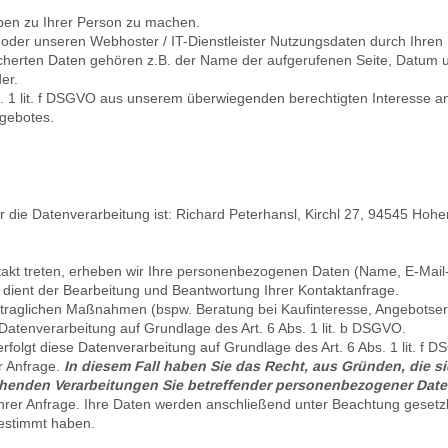
ben zu Ihrer Person zu machen.
oder unseren Webhoster / IT-Dienstleister Nutzungsdaten durch Ihren I
icherten Daten gehören z.B. der Name der aufgerufenen Seite, Datum un
er.
bs. 1 lit. f DSGVO aus unserem überwiegenden berechtigten Interesse a
ngebotes.
r die Datenverarbeitung ist:
Richard Peterhansl,
Kirchl 27,
94545
Hohe
l
ontakt treten, erheben wir Ihre personenbezogenen Daten (Name, E-Mail
 dient der Bearbeitung und Beantwortung Ihrer Kontaktanfrage.
aglichen Maßnahmen (bspw. Beratung bei Kaufinteresse, Angebotserst
e Datenverarbeitung auf Grundlage des Art. 6 Abs. 1 lit. b DSGVO.
rfolgt diese Datenverarbeitung auf Grundlage des Art. 6 Abs. 1 lit. 
r Anfrage.
In diesem Fall haben Sie das Recht, aus Gründen, die s
beruhenden Verarbeitungen Sie betreffender personenbezogener Dat
Ihrer Anfrage. Ihre Daten werden anschließend unter Beachtung gesetzl
estimmt haben.