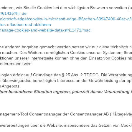
mieren, wie Sie die Cookies bei den wichtigsten Browsern verwalten (u
er/61416?hl=de
e/microsoft-edge/cookies-in-microsoft-edge-lB6schen-63947406-40ac
okies-erlauben-und-ablehnen
i/manage-cookies-and-website-data-sfri11471/mac
ine anderen Angaben gemacht werden setzen wir nur diese technisch 
r zu machen. Des Weiteren ermöglichen Cookies unseren Systemen, Ihr
tionen unserer Internetseite können ohne den Einsatz von Cookies nich
edererkannt wird.
logien erfolgt auf Grundlage des § 25 Abs. 2 TDDDG. Die Verarbeitun
m überwiegenden berechtigten Interesse an der Gewährleistung der opt
s Angebots.
hrer besonderen Situation ergeben, jederzeit dieser Verarbeitung
anagement-Tool Consentmanager der Consentmanager AB (Håltegelvä
enverarbeitungen über die Website, insbesondere das Setzen von Cookie