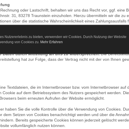
üfung
uf Rechnung oder Lastschrift, behalten wir uns das Recht vor, ggf. eine
hnstr. 31, 83278 Traunstein
einzuholen. Hierzu übermitteln wir die zu
ionen über die statistische Wahrscheinlichkeit eines Zahlungsausfall
agsverhältnisses. Die Bonitätsauskunft kann Wahrscheinlichkeitswerte
scher Verfahren berechnet werden und in deren Berechnung unter ander
es Nutzererlebnis zu bieten, verwenden wir Cookies. Durch Nutzung der Website
n berücksichtigt. Die Datenverarbeitung dient dem Zweck der Bonitä
rwendung von Cookies zu.
Mehr Erfahren
1 lit. f DSGVO aus unserem überwiegenden berechtigten Interesse am Sch
 aus Ihrer besonderen Situation ergeben, jederzeit gegen diese au
r Daten durch Mitteilung an uns zu widersprechen.
Die Bereitstellu
reitstellung hat zur Folge, dass der Vertrag nicht mit der von Ihnen g
ine Textdateien, die im Internetbrowser bzw. vom Internetbrowser au
in Cookie auf dem Betriebssystem des Nutzers gespeichert werden. Dies
s Browsers beim erneuten Aufrufen der Website ermöglicht.
r haben Sie die volle Kontrolle über die Verwendung von Cookies. Du
vor dem Setzen von Cookies benachrichtigt werden und über die Annah
indern. Bereits gespeicherte Cookies können jederzeit gelöscht werde
bsite vollumfänglich nutzen können.