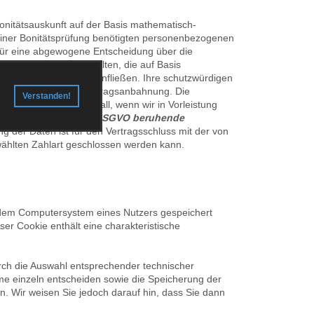
 Bonitätsauskunft auf der Basis mathematisch-
 einer Bonitätsprüfung benötigten personenbezogenen
s für eine abgewogene Entscheidung über die
 (Score-Werte) beinhalten, die auf Basis
em Anschriftendaten einfließen. Ihre schutzwürdigen
tsprüfung für eine Vertragsanbahnung. Die
Verstanden!
utz vor Zahlungsausfall, wenn wir in Vorleistung
f Art. 6 Abs. 1 lit. f DSGVO beruhende
ng der Daten ist für den Vertragsschluss mit der von
ewählten Zahlart geschlossen werden kann.
f dem Computersystem eines Nutzers gespeichert
er Cookie enthält eine charakteristische
rch die Auswahl entsprechender technischer
me einzeln entscheiden sowie die Speicherung der
n. Wir weisen Sie jedoch darauf hin, dass Sie dann