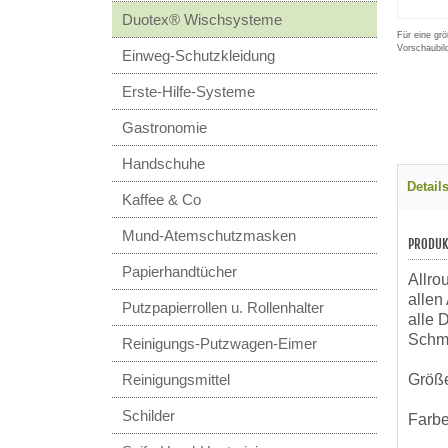
Duotex® Wischsysteme
Für eine grö
Vorschaubil
Einweg-Schutzkleidung
Erste-Hilfe-Systeme
Gastronomie
Handschuhe
Detail
Kaffee & Co
Mund-Atemschutzmasken
PRODUK
Papierhandtücher
Allro
allen
Putzpapierrollen u. Rollenhalter
alle 
Schm
Reinigungs-Putzwagen-Eimer
Reinigungsmittel
Größe
Schilder
Farbe