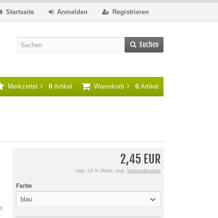
Startseite
Anmelden
Registrieren
Suchen
Merkzettel
0
Artikel
Warenkorb
0
Artikel
2,45 EUR
zzgl. 19 % MwSt. zzgl.
Versandkosten
Farbe
blau
m