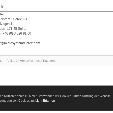
ck
ler:
 System Duotex AB
rivägen 1
den -171 48 Solna
n: +46 (0) 8 626 91 00
ct@microsystemduotex.com
ht
| Artikel
14 von 14
in dieser Kategorie
es Nutzererlebnis zu bieten, verwenden wir Cookies. Durch Nutzung der Website
rwendung von Cookies zu.
Mehr Erfahren