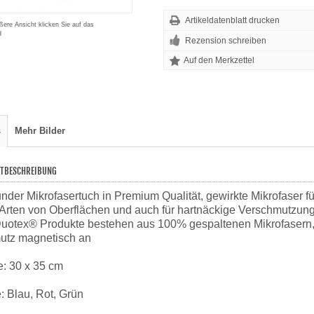
Artikeldatenblatt drucken
ßere Ansicht klicken Sie auf das
d
Rezension schreiben
s
Mehr Bilder
TBESCHREIBUNG
under Mikrofasertuch in Premium Qualität, gewirkte Mikrofaser 
 Arten von Oberflächen und auch für hartnäckige Verschmutzun
Duotex® Produkte bestehen aus 100% gespaltenen Mikrofasern, d
utz magnetisch an
: 30 x 35 cm
: Blau, Rot, Grün