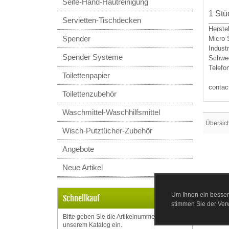
Seife-Hand-Hautreinigung
1 Stü
Servietten-Tischdecken
Herstel
Spender
Micro
Indust
Spender Systeme
Schwe
Telefo
Toilettenpapier
conta
Toilettenzubehör
Waschmittel-Waschhilfsmittel
Übersic
Wisch-Putztücher-Zubehör
Angebote
Neue Artikel
Um Ihnen ein besser
Schnellkauf
stimmen Sie der Ve
Bitte geben Sie die Artikelnummer aus
unserem Katalog ein.