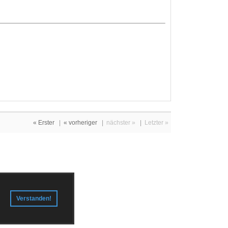
« Erster
|
« vorheriger
|
nächster »
|
Letzter »
Verstanden!