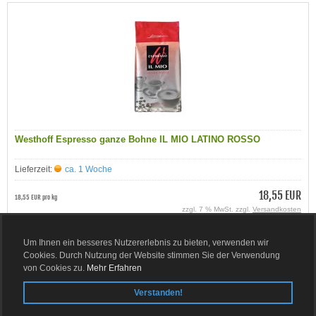
Westhoff Espresso ganze Bohne IL MIO LATINO ROSSO
Lieferzeit:
ca. 1 Woche
18,55 EUR
18,55 EUR pro kg
zzgl. 7 % MwSt. zzgl.
Versandkosten
Details
Um Ihnen ein besseres Nutzererlebnis zu bieten, verwenden wir
Cookies. Durch Nutzung der Website stimmen Sie der Verwendung
von Cookies zu.
Mehr Erfahren
Verstanden!