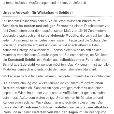
unterschiedlichen Ausführungen und mit kurzer Lieferzeit.
Unsere Auswahl für Wickelraum Schilder
In unserem Onlineshop haben Sie die Wahl zwischen
Wickelraum
Schildern im runden und eckigen Format
mit einem Durchmesser von
fünf Zentimetern oder dem quadratischen Maß von 16x16 Zentimetern.
Besonders praktisch sind
selbstklebende Modelle
, die sich auf beinahe
jedem Untergrund sicher befestigen lassen. Hierzu wird die Schutzfolie
von der Klebefläche entfernt und das Schild anschließend auf den
sauberen Untergrund aufgeklebt. Ebenso bieten wir hinsichtlich des
Materials verschiedene Ausführungen an. Sie entscheiden, ob Sie lieber
ein
Kunststoff-Schild
, ein Modell aus
selbstklebender Folie
oder ein
Schild aus Edelstahl
verwenden möchten. Das Piktogramm ist auf allen
Modellen identisch und entspricht dem internationalen Standard.
Wickelraum Schild für Unternehmen, Behörden, öffentliche Einrichtungen
Die Kennzeichnung von Wickelräumen ist vor allem
im öffentlichen
Bereich
erforderlich. Sanitäre Anlagen verfügen meistens über einen
separaten Wickelraum, der zur besseren Auffindbarkeit gekennzeichnet
sein muss. Außerdem bieten einige Unternehmen für Mitarbeiter und
Kunden einen solchen Wickelraum an und schildern diesen aus. Die
passenden
Wickelraum Schilder bestellen
Sie bei uns
zum attraktiven
Preis
und mit einer
Lieferzeit von wenigen Tagen
im Onlineshop von