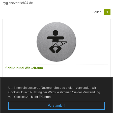
hygienevertrieb24.de.
Seiten:
1
Schild rund Wickelraum
Lieferzeit:
ca. 3-4 Tage
12,55 EUR
Um Ihnen ein besseres Nutzererlebnis zu bieten, verwenden wir
Cookies. Durch Nutzung der Website stimmen Sie der Verwendung
zzgl. 19 % MwSt. zzgl.
Versandkosten
von Cookies zu.
Mehr Erfahren
Details
Verstanden!