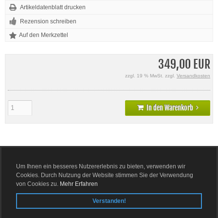
Artikeldatenblatt drucken
Rezension schreiben
349,00 EUR
zzgl. 19 % MwSt. zzgl.
Versandkosten
In den Warenkorb
Details
Um Ihnen ein besseres Nutzererlebnis zu bieten, verwenden wir
Cookies. Durch Nutzung der Website stimmen Sie der Verwendung
von Cookies zu.
Mehr Erfahren
PRODUKTBESCHREIBUNG
Verstanden!
Fahrwagen / Fahreimer Doppel verchromt mit