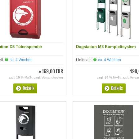
ation D3 Tütenspender
Dogstation M3 Komplettsystem
eit:
ca. 4 Wochen
Lieferzeit:
ca. 4 Wochen
169,00 EUR
490,
ab
zzgl. 19 % MwSt. zzgl.
Versandkosten
zzgl. 19 % MwSt. zzgl.
Versa
Details
Details