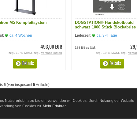
ation M5 Komplettsystem
DOGSTATION® Hundekotbeutel
schwarz 1000 Stück Blockabriss
eit:
ca. 4 Wochen
Lieferzeit:
ca. 3-4 Tage
493,00 EUR
29,
0,03 EUR pro Stück
zzgl. 19 % MwSt. zzgl.
Versandkosten
zzgl. 19 % MwSt. zzgl.
Versa
Details
Details
is
5
(von insgesamt
5
Artikeln)
es Nutzererlebnis zu bieten, verwenden wir Cookies. Durch Nutzung der Website
rwendung von Cookies zu.
Mehr Erfahren