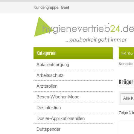
Kundengruppe:
Gast
Kategorien
Kon
Abfallentsorgung
Startseite
Arbeitsschutz
Krüger
Ärzterollen
Besen-Wischer-Mope
Alle K
Desinfektion
Zeige
1
b
Dosier-Applikationshilfen
Duftspender