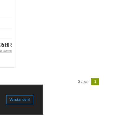
95 EUR
ndkosten
Seiten:
1
Verstanden!