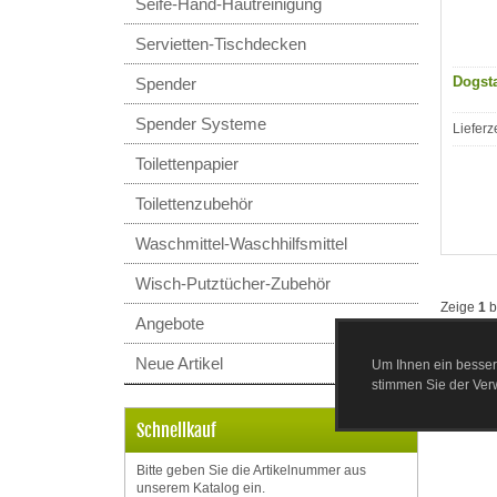
Seife-Hand-Hautreinigung
Servietten-Tischdecken
Dogst
Spender
Spender Systeme
Lieferz
Toilettenpapier
Toilettenzubehör
Waschmittel-Waschhilfsmittel
Wisch-Putztücher-Zubehör
Zeige
1
b
Angebote
Neue Artikel
Um Ihnen ein besser
stimmen Sie der Ve
Schnellkauf
Bitte geben Sie die Artikelnummer aus
unserem Katalog ein.