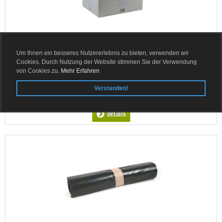
Abfallsack blau 70 Liter blau Typ 60 ca. 35 my
Um Ihnen ein besseres Nutzererlebnis zu bieten, verwenden wir
Cookies. Durch Nutzung der Website stimmen Sie der Verwendung
Lieferzeit:
ca. 3-4 Tage
von Cookies zu.
Mehr Erfahren
2,99 EUR
Verstanden!
0,12 EUR pro Sack
zzgl. 19 % MwSt. zzgl.
Versandkosten
Details