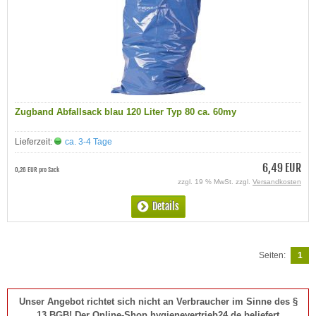
Zugband Abfallsack blau 120 Liter Typ 80 ca. 60my
Lieferzeit:
ca. 3-4 Tage
6,49 EUR
0,26 EUR pro Sack
zzgl. 19 % MwSt. zzgl.
Versandkosten
Details
Seiten:
1
Unser Angebot richtet sich nicht an Verbraucher im Sinne des §
13 BGB! Der Online-Shop hygienevertrieb24.de beliefert