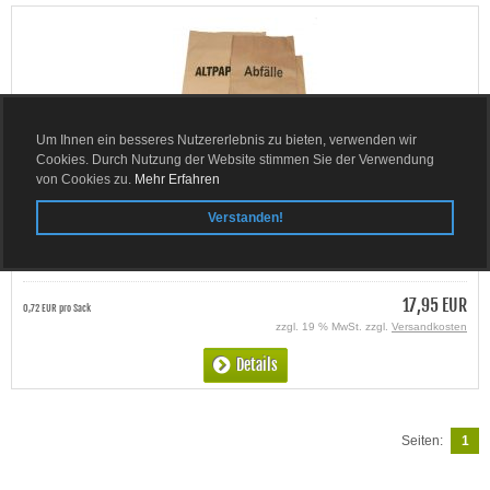
Um Ihnen ein besseres Nutzererlebnis zu bieten, verwenden wir
Cookies. Durch Nutzung der Website stimmen Sie der Verwendung
von Cookies zu.
Mehr Erfahren
Papier Bio-Abfallsack 120 Liter
Verstanden!
Lieferzeit:
ca. 3-4 Tage
17,95 EUR
0,72 EUR pro Sack
zzgl. 19 % MwSt. zzgl.
Versandkosten
Details
Seiten:
1