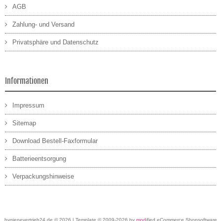
AGB
Zahlung- und Versand
Privatsphäre und Datenschutz
Informationen
Impressum
Sitemap
Download Bestell-Faxformular
Batterieentsorgung
Verpackungshinweise
hygienevertrieb24.de © 2026 | Template © 2009-2026 by
mod
ified eCommerce Shopsoftware