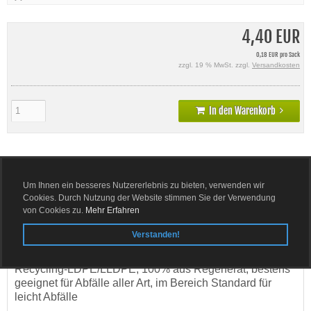
4,40 EUR
0,18 EUR pro Sack
zzgl. 19 % MwSt. zzgl.
Versandkosten
In den Warenkorb
Um Ihnen ein besseres Nutzererlebnis zu bieten, verwenden wir
Details
Cookies. Durch Nutzung der Website stimmen Sie der Verwendung
von Cookies zu.
Mehr Erfahren
PRODUKTBESCHREIBUNG
Verstanden!
Abfallsack 120 Liter Volumen (ca. 57 x 100 cm), rot, aus
Recycling-LDPE/LLDPE, 100% aus Regenerat,
bestens
geeignet für Abfälle aller Art, im Bereich Standard für
leicht Abfälle