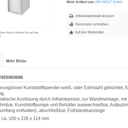
Mehr Artikel von:
AIR-WOLF GmbH
Artikeldatenblatt drucken
Rezension schreiben
ßere Ansicht klicken Sie auf das
d
s
Mehr Bilder
TBESCHREIBUNG
rungsloser Kunststoffspender weiß, oder Edelstahl gebürstet, fü
ig,
atische Auslösung durch Infrarotsensor, zur Wandmontage, mit 5
hmbar, Kunststoffpumpe und Behälter auswechselbar, Aufputzmon
rumfang enthalten), abschließbar, Füllstandsanzeige
 ca. 100 x 226 x 114 mm