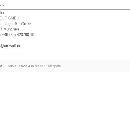
ck
ler:
WOLF GMBH
achinger Straße 75
37 München
n +49 (89) 420790-10
f@air-wolf.de
ht
| Artikel
3 von 4
in dieser Kategorie