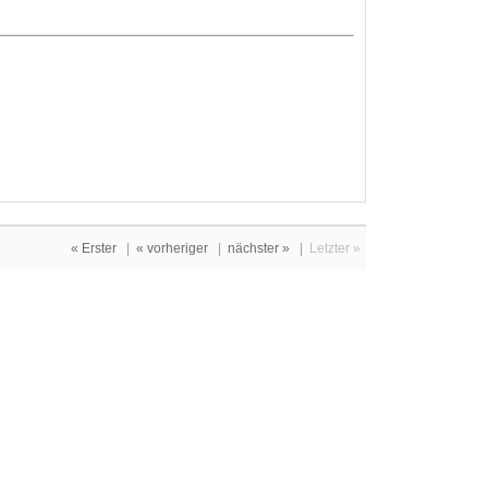
« Erster
|
« vorheriger
|
nächster »
|
Letzter »