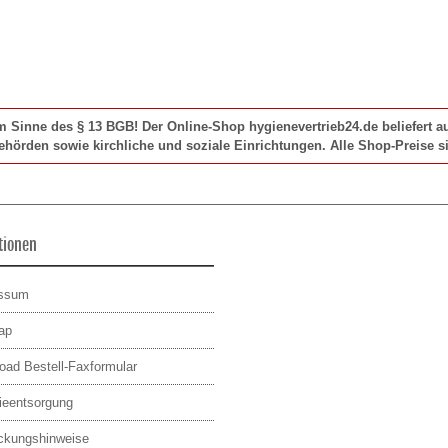
im Sinne des § 13 BGB! Der Online-Shop hygienevertrieb24.de beliefert
Behörden sowie kirchliche und soziale Einrichtungen. Alle Shop-Preise si
tionen
essum
ap
oad Bestell-Faxformular
rieentsorgung
ckungshinweise