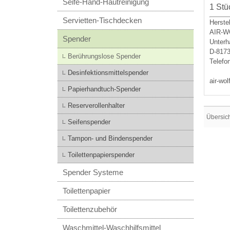
Seife-Hand-Hautreinigung
1 Stü
Servietten-Tischdecken
Herstel
AIR-
Spender
Unterh
D-817
Berührungslose Spender
Telefo
Desinfektionsmittelspender
air-wol
Papierhandtuch-Spender
Reserverollenhalter
Übersic
Seifenspender
Tampon- und Bindenspender
Toilettenpapierspender
Spender Systeme
Toilettenpapier
Toilettenzubehör
Waschmittel-Waschhilfsmittel