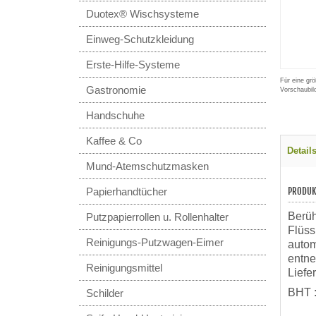
Duotex® Wischsysteme
Einweg-Schutzkleidung
Erste-Hilfe-Systeme
Für eine grö
Gastronomie
Vorschaubil
Handschuhe
Kaffee & Co
Detail
Mund-Atemschutzmasken
Papierhandtücher
PRODUK
Berüh
Putzpapierrollen u. Rollenhalter
Flüss
Reinigungs-Putzwagen-Eimer
autom
entne
Reinigungsmittel
Liefe
BHT :
Schilder