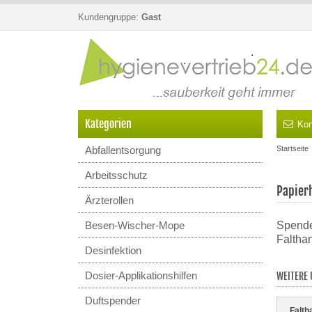
Kundengruppe:
Gast
Kategorien
Kon
Abfallentsorgung
Startseite
Arbeitsschutz
Papier
Ärzterollen
Besen-Wischer-Mope
Spende
Falthan
Desinfektion
Dosier-Applikationshilfen
WEITERE 
Duftspender
Falth