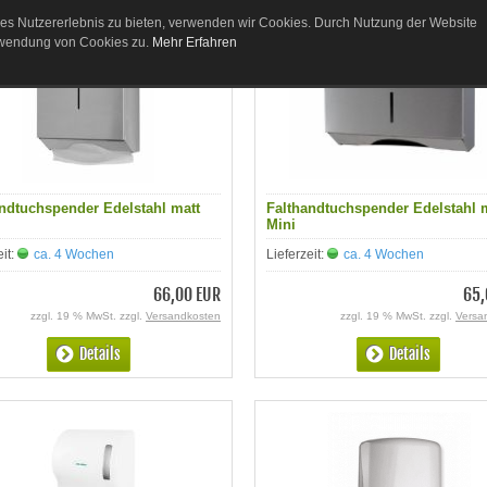
es Nutzererlebnis zu bieten, verwenden wir Cookies. Durch Nutzung der Website
rwendung von Cookies zu.
Mehr Erfahren
ndtuchspender Edelstahl matt
Falthandtuchspender Edelstahl 
Mini
eit:
ca. 4 Wochen
Lieferzeit:
ca. 4 Wochen
66,00 EUR
65,
zzgl. 19 % MwSt. zzgl.
Versandkosten
zzgl. 19 % MwSt. zzgl.
Versa
Details
Details