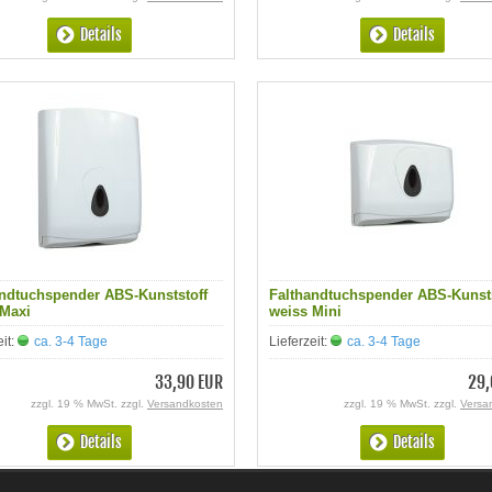
Details
Details
andtuchspender ABS-Kunststoff
Falthandtuchspender ABS-Kunsts
 Maxi
weiss Mini
eit:
ca. 3-4 Tage
Lieferzeit:
ca. 3-4 Tage
33,90 EUR
29,
zzgl. 19 % MwSt. zzgl.
Versandkosten
zzgl. 19 % MwSt. zzgl.
Versa
Details
Details