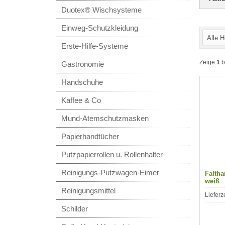
Duotex® Wischsysteme
Einweg-Schutzkleidung
Alle H
Erste-Hilfe-Systeme
Zeige
1
b
Gastronomie
Handschuhe
Kaffee & Co
Mund-Atemschutzmasken
Papierhandtücher
Putzpapierrollen u. Rollenhalter
Reinigungs-Putzwagen-Eimer
Falth
weiß
Reinigungsmittel
Lieferz
Schilder