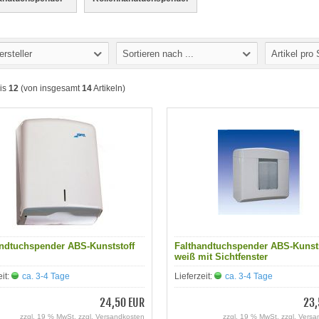
ersteller
Sortieren nach ...
Artikel pro 
is
12
(von insgesamt
14
Artikeln)
andtuchspender ABS-Kunststoff
Falthandtuchspender ABS-Kunsts
weiß mit Sichtfenster
eit:
ca. 3-4 Tage
Lieferzeit:
ca. 3-4 Tage
24,50 EUR
23,
zzgl. 19 % MwSt. zzgl.
Versandkosten
zzgl. 19 % MwSt. zzgl.
Versa