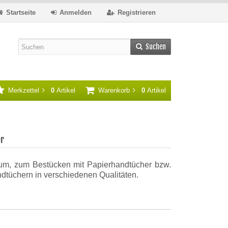
Startseite
Anmelden
Registrieren
Suchen
Merkzettel
0
Artikel
Warenkorb
0
Artikel
er
ium, zum Bestücken mit Papierhandtücher bzw.
andtüchern in verschiedenen Qualitäten.