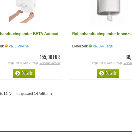
nhandtuchspender BETA Autocut
Rollenhandtuchspender Innenzu
eit:
ca. 1 Woche
Lieferzeit:
ca. 3-4 Tage
155,00 EUR
38,
zzgl. 19 % MwSt. zzgl.
Versandkosten
zzgl. 19 % MwSt. zzgl.
Versa
Details
Details
is
12
(von insgesamt
14
Artikeln)