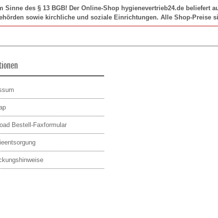
im Sinne des § 13 BGB! Der Online-Shop hygienevertrieb24.de beliefert
Behörden sowie kirchliche und soziale Einrichtungen. Alle Shop-Preise si
tionen
essum
ap
oad Bestell-Faxformular
rieentsorgung
ckungshinweise