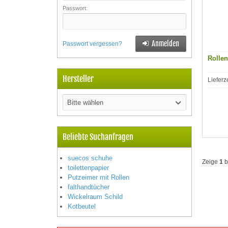
Passwort:
Anmelden
Passwort vergessen?
Rolle
Hersteller
Lieferz
Bitte wählen
Beliebte Suchanfragen
suecos schuhe
Zeige
1
b
toilettenpapier
Putzeimer mit Rollen
falthandtücher
Wickelraum Schild
Kotbeutel