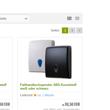
Seite
Seiten:
1
2
»
toff
Falthandtuchspender ABS-Kunststoff
weiß oder schwarz
Lieferzeit:
ca. 1 Woche
50 EUR
30,50 EUR
ab
ndkosten
exkl. MwSt. zzgl.
Versandkosten