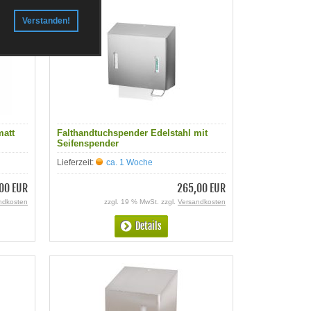
Verstanden!
matt
Falthandtuchspender Edelstahl mit
Seifenspender
Lieferzeit:
ca. 1 Woche
00 EUR
265,00 EUR
ndkosten
zzgl. 19 % MwSt. zzgl.
Versandkosten
Details