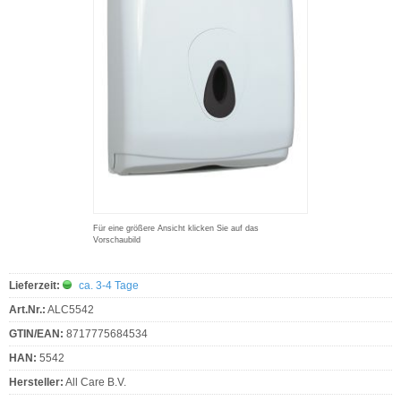
Für eine größere Ansicht klicken Sie auf das
Vorschaubild
Lieferzeit:
ca. 3-4 Tage
Art.Nr.:
ALC5542
GTIN/EAN:
8717775684534
HAN:
5542
Hersteller:
All Care B.V.