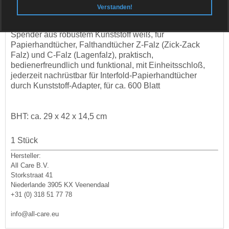
Verstanden!
PRODUKTBESCHREIBUNG
Spender aus robustem Kunststoff weiß, für
Papierhandtücher, Falthandtücher Z-Falz (Zick-Zack
Falz) und C-Falz (Lagenfalz), praktisch,
bedienerfreundlich und funktional, mit Einheitsschloß,
jederzeit nachrüstbar für Interfold-Papierhandtücher
durch Kunststoff-Adapter, für ca. 600 Blatt
BHT: ca. 29 x 42 x 14,5 cm
1 Stück
Hersteller:
All Care B.V.
Storkstraat 41
Niederlande 3905 KX Veenendaal
+31 (0) 318 51 77 78
info@all-care.eu