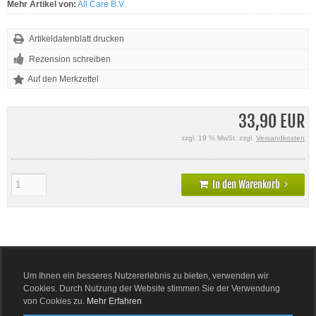
Mehr Artikel von:
All Care B.V.
Artikeldatenblatt drucken
Rezension schreiben
33,90 EUR
zzgl. 19 % MwSt. zzgl.
Versandkosten
In den Warenkorb
Details
Um Ihnen ein besseres Nutzererlebnis zu bieten, verwenden wir
Cookies. Durch Nutzung der Website stimmen Sie der Verwendung
Mehr Bilder
von Cookies zu.
Mehr Erfahren